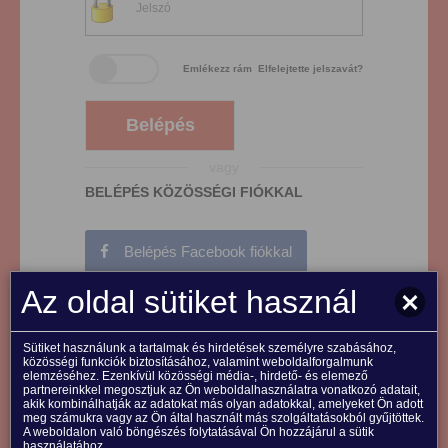
Emlékezz rám
Elfelejtette jelszavát?
Belépés
vagy
BELÉPÉS KÖZÖSSÉGI FIÓKKAL
Belépés Facebook fiókkal
Az oldal sütiket használ
Belépés Google fiókkal
Sütiket használunk a tartalmak és hirdetések személyre szabásához,
közösségi funkciók biztosításához, valamint weboldalforgalmunk
elemzéséhez. Ezenkívül közösségi média-, hirdető- és elemező
partnereinkkel megosztjuk az Ön weboldalhasználatra vonatkozó adatait,
akik kombinálhatják az adatokat más olyan adatokkal, amelyeket Ön adott
meg számukra vagy az Ön által használt más szolgáltatásokból gyűjtöttek.
A weboldalon való böngészés folytatásával Ön hozzájárul a sütik
használatához.